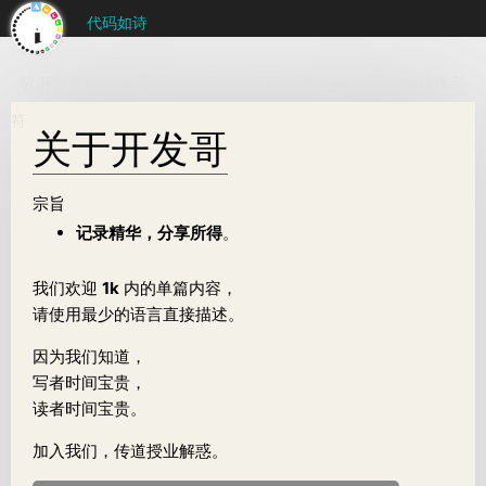
代码如诗
🐻 开发笔记
🐼 工具箱
🐻‍❄️ 代码库
🐨 代码片段
🦁 特殊字
符
关于开发哥
宗旨
记录精华，分享所得
。
我们欢迎
1k
内的单篇内容，
请使用最少的语言直接描述。
因为我们知道，
写者时间宝贵，
读者时间宝贵。
加入我们，传道授业解惑。